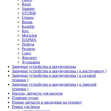
Rezer
Snapper
STURM
Unisaw
Вихрь
Калибр
Кит.
Могилев
ПАРМА
Победа
Ресанта
Союз
Фиолент
Хускварна
Зарядные устройства и аккумуляторы
Зарядные устройства и аккумуляторы ( к инструменту )
Зарядные устройства и аккумуляторы ( к садовой
техники )
Зарядные устройства и аккумуляторы ( к тяжелой
техники )
Насосы, запчасти для насосов
Плавные пуски
Разные запчасти и расходные на технику
Ремни для бензо