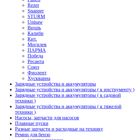
Rezer
Snapper
STURM
Unisaw
Вихрь
Калибр
Кит.
Могилев
ПАРМА
Победа
Ресанта
Союз
Фиолент
Хускварна
Зарядные устройства и аккумуляторы
Зарядные устройства и аккумуляторы ( к инструменту )
Зарядные устройства и аккумуляторы ( к садовой
техники )
Зарядные устройства и аккумуляторы ( к тяжелой
техники )
Насосы, запчасти для насосов
Плавные пуски
Разные запчасти и расходные на технику
Ремни для бензо