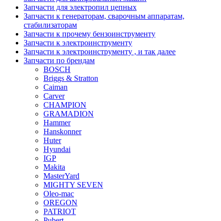
Запчасти для электропил цепных
Запчасти к генераторам, сварочным аппаратам,
стабилизаторам
Запчасти к прочему бензоинструменту
Запчасти к электроинструменту
Запчасти к электроинструменту , и так далее
Запчасти по брендам
BOSCH
Briggs & Stratton
Caiman
Carver
CHAMPION
GRAMADION
Hammer
Hanskonner
Huter
Hyundai
IGP
Makita
MasterYard
MIGHTY SEVEN
Oleo-mac
OREGON
PATRIOT
Pubert