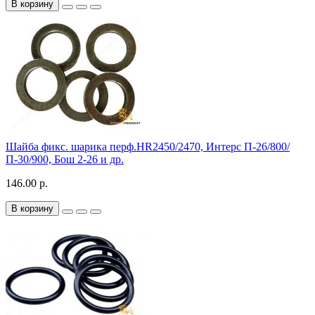
В корзину
Шайба фикс. шарика перф.HR2450/2470, Интерс П-26/800/
П-30/900, Бош 2-26 и др.
146.00 р.
В корзину