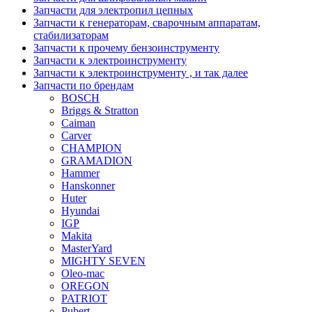
Запчасти для электропил цепных
Запчасти к генераторам, сварочным аппаратам,
стабилизаторам
Запчасти к прочему бензоинструменту
Запчасти к электроинструменту
Запчасти к электроинструменту , и так далее
Запчасти по брендам
BOSCH
Briggs & Stratton
Caiman
Carver
CHAMPION
GRAMADION
Hammer
Hanskonner
Huter
Hyundai
IGP
Makita
MasterYard
MIGHTY SEVEN
Oleo-mac
OREGON
PATRIOT
Pubert