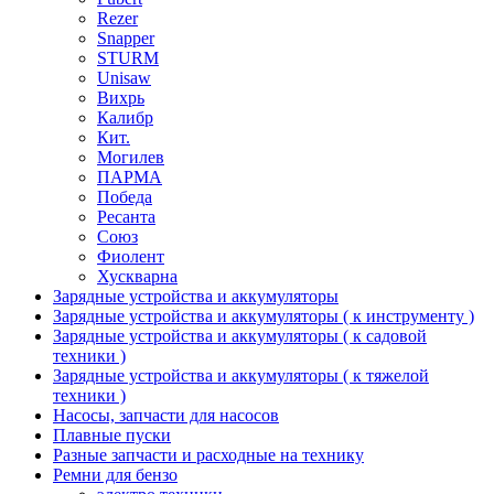
Rezer
Snapper
STURM
Unisaw
Вихрь
Калибр
Кит.
Могилев
ПАРМА
Победа
Ресанта
Союз
Фиолент
Хускварна
Зарядные устройства и аккумуляторы
Зарядные устройства и аккумуляторы ( к инструменту )
Зарядные устройства и аккумуляторы ( к садовой
техники )
Зарядные устройства и аккумуляторы ( к тяжелой
техники )
Насосы, запчасти для насосов
Плавные пуски
Разные запчасти и расходные на технику
Ремни для бензо