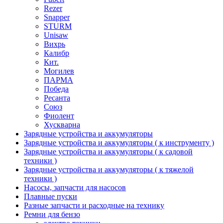
Rezer
Snapper
STURM
Unisaw
Вихрь
Калибр
Кит.
Могилев
ПАРМА
Победа
Ресанта
Союз
Фиолент
Хускварна
Зарядные устройства и аккумуляторы
Зарядные устройства и аккумуляторы ( к инструменту )
Зарядные устройства и аккумуляторы ( к садовой
техники )
Зарядные устройства и аккумуляторы ( к тяжелой
техники )
Насосы, запчасти для насосов
Плавные пуски
Разные запчасти и расходные на технику
Ремни для бензо