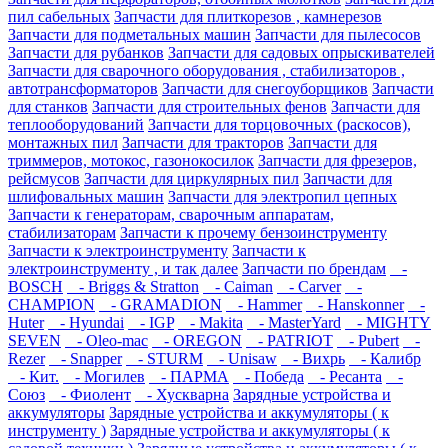
пил сабельных
Запчасти для плиткорезов , камнерезов
Запчасти для подметальных машин
Запчасти для пылесосов
Запчасти для рубанков
Запчасти для садовых опрыскивателей
Запчасти для сварочного оборудования , стабилизаторов ,
автотрансформаторов
Запчасти для снегоуборщиков
Запчасти
для станков
Запчасти для строительных фенов
Запчасти для
теплооборудований
Запчасти для торцовочных (раскосов),
монтажных пил
Запчасти для тракторов
Запчасти для
триммеров, мотокос, газонокосилок
Запчасти для фрезеров,
рейсмусов
Запчасти для циркулярных пил
Запчасти для
шлифовальных машин
Запчасти для электропил цепных
Запчасти к генераторам, сварочным аппаратам,
стабилизаторам
Запчасти к прочему бензоинструменту
Запчасти к электроинструменту
Запчасти к
электроинструменту , и так далее
Запчасти по брендам
-
BOSCH
- Briggs & Stratton
- Caiman
- Carver
-
CHAMPION
- GRAMADION
- Hammer
- Hanskonner
-
Huter
- Hyundai
- IGP
- Makita
- MasterYard
- MIGHTY
SEVEN
- Oleo-mac
- OREGON
- PATRIOT
- Pubert
-
Rezer
- Snapper
- STURM
- Unisaw
- Вихрь
- Калибр
- Кит.
- Могилев
- ПАРМА
- Победа
- Ресанта
-
Союз
- Фиолент
- Хускварна
Зарядные устройства и
аккумуляторы
Зарядные устройства и аккумуляторы ( к
инструменту )
Зарядные устройства и аккумуляторы ( к