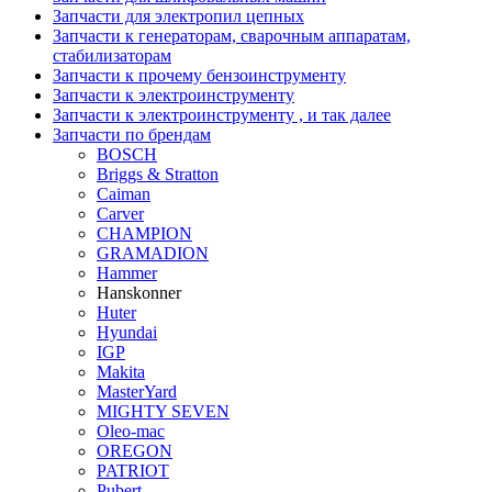
Запчасти для электропил цепных
Запчасти к генераторам, сварочным аппаратам,
стабилизаторам
Запчасти к прочему бензоинструменту
Запчасти к электроинструменту
Запчасти к электроинструменту , и так далее
Запчасти по брендам
BOSCH
Briggs & Stratton
Caiman
Carver
CHAMPION
GRAMADION
Hammer
Hanskonner
Huter
Hyundai
IGP
Makita
MasterYard
MIGHTY SEVEN
Oleo-mac
OREGON
PATRIOT
Pubert