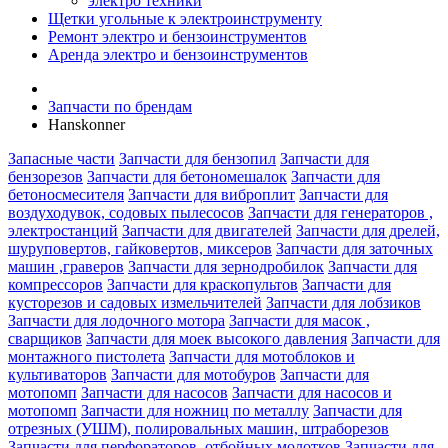
электро техники
Щетки угольные к электроинструменту
Ремонт электро и бензоинструментов
Аренда электро и бензоинструментов
Запчасти по брендам
Hanskonner
Запасные части
Запчасти для бензопил
Запчасти для
бензорезов
Запчасти для бетономешалок
Запчасти для
бетоносмесителя
Запчасти для виброплит
Запчасти для
воздуходувок, содовых пылесосов
Запчасти для генераторов ,
электростанций
Запчасти для двигателей
Запчасти для дрелей,
шуруповертов, гайковертов, миксеров
Запчасти для заточных
машин ,граверов
Запчасти для зернодробилок
Запчасти для
компрессоров
Запчасти для краскопультов
Запчасти для
кусторезов и садовых измельчителей
Запчасти для лобзиков
Запчасти для лодочного мотора
Запчасти для масок ,
сварщиков
Запчасти для моек высокого давления
Запчасти для
монтажного пистолета
Запчасти для мотоблоков и
культиваторов
Запчасти для мотобуров
Запчасти для
мотопомп
Запчасти для насосов
Запчасти для насосов и
мотопомп
Запчасти для ножниц по металлу
Запчасти для
отрезных (УШМ), полировальных машин, штраборезов
Запчасти для перфораторов, отбойных молотков
Запчасти для