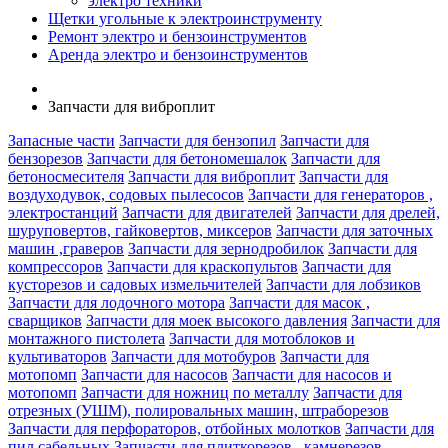
электро техники
Щетки угольные к электроинструменту
Ремонт электро и бензоинструментов
Аренда электро и бензоинструментов
Запчасти для виброплит
Запасные части
Запчасти для бензопил
Запчасти для
бензорезов
Запчасти для бетономешалок
Запчасти для
бетоносмесителя
Запчасти для виброплит
Запчасти для
воздуходувок, содовых пылесосов
Запчасти для генераторов ,
электростанций
Запчасти для двигателей
Запчасти для дрелей,
шуруповертов, гайковертов, миксеров
Запчасти для заточных
машин ,граверов
Запчасти для зернодробилок
Запчасти для
компрессоров
Запчасти для краскопультов
Запчасти для
кусторезов и садовых измельчителей
Запчасти для лобзиков
Запчасти для лодочного мотора
Запчасти для масок ,
сварщиков
Запчасти для моек высокого давления
Запчасти для
монтажного пистолета
Запчасти для мотоблоков и
культиваторов
Запчасти для мотобуров
Запчасти для
мотопомп
Запчасти для насосов
Запчасти для насосов и
мотопомп
Запчасти для ножниц по металлу
Запчасти для
отрезных (УШМ), полировальных машин, штраборезов
Запчасти для перфораторов, отбойных молотков
Запчасти для
пил сабельных
Запчасти для плиткорезов , камнерезов