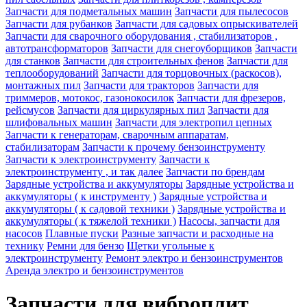
Запчасти для подметальных машин
Запчасти для пылесосов
Запчасти для рубанков
Запчасти для садовых опрыскивателей
Запчасти для сварочного оборудования , стабилизаторов ,
автотрансформаторов
Запчасти для снегоуборщиков
Запчасти
для станков
Запчасти для строительных фенов
Запчасти для
теплооборудований
Запчасти для торцовочных (раскосов),
монтажных пил
Запчасти для тракторов
Запчасти для
триммеров, мотокос, газонокосилок
Запчасти для фрезеров,
рейсмусов
Запчасти для циркулярных пил
Запчасти для
шлифовальных машин
Запчасти для электропил цепных
Запчасти к генераторам, сварочным аппаратам,
стабилизаторам
Запчасти к прочему бензоинструменту
Запчасти к электроинструменту
Запчасти к
электроинструменту , и так далее
Запчасти по брендам
Зарядные устройства и аккумуляторы
Зарядные устройства и
аккумуляторы ( к инструменту )
Зарядные устройства и
аккумуляторы ( к садовой техники )
Зарядные устройства и
аккумуляторы ( к тяжелой техники )
Насосы, запчасти для
насосов
Плавные пуски
Разные запчасти и расходные на
технику
Ремни для бензо
Щетки угольные к
электроинструменту
Ремонт электро и бензоинструментов
Аренда электро и бензоинструментов
Запчасти для виброплит