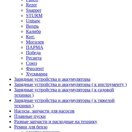
Rezer
Snapper
STURM
Unisaw
Вихрь
Калибр
Кит.
Могилев
ПАРМА
Победа
Ресанта
Союз
Фиолент
Хускварна
Зарядные устройства и аккумуляторы
Зарядные устройства и аккумуляторы ( к инструменту )
Зарядные устройства и аккумуляторы ( к садовой
техники )
Зарядные устройства и аккумуляторы ( к тяжелой
техники )
Насосы, запчасти для насосов
Плавные пуски
Разные запчасти и расходные на технику
Ремни для бензо