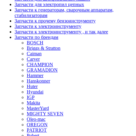
Запчасти для электропил цепных
Запчасти к генераторам, сварочным аппаратам,
стабилизаторам
Запчасти к прочему бензоинструменту
Запчасти к электроинструменту
Запчасти к электроинструменту , и так далее
Запчасти по брендам
BOSCH
Briggs & Stratton
Caiman
Carver
CHAMPION
GRAMADION
Hammer
Hanskonner
Huter
Hyundai
IGP
Makita
MasterYard
MIGHTY SEVEN
Oleo-mac
OREGON
PATRIOT
Pubert