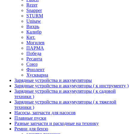
Rezer
Snapper
STURM
Unisaw
Вихрь
Калибр
Кит.
Могилев
ПАРМА
Победа
Ресанта
Союз
Фиолент
Хускварна
Зарядные устройства и аккумуляторы
Зарядные устройства и аккумуляторы ( к инструменту )
Зарядные устройства и аккумуляторы ( к садовой
техники )
Зарядные устройства и аккумуляторы ( к тяжелой
техники )
Насосы, запчасти для насосов
Плавные пуски
Разные запчасти и расходные на технику
Ремни для бензо