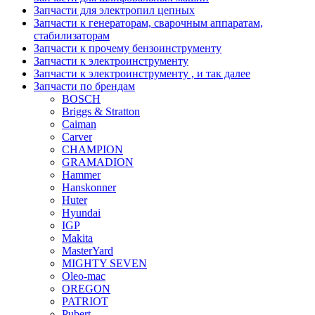
Запчасти для электропил цепных
Запчасти к генераторам, сварочным аппаратам,
стабилизаторам
Запчасти к прочему бензоинструменту
Запчасти к электроинструменту
Запчасти к электроинструменту , и так далее
Запчасти по брендам
BOSCH
Briggs & Stratton
Caiman
Carver
CHAMPION
GRAMADION
Hammer
Hanskonner
Huter
Hyundai
IGP
Makita
MasterYard
MIGHTY SEVEN
Oleo-mac
OREGON
PATRIOT
Pubert