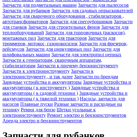
Запчасти для подметальных машин
Запчасти для пылесосов
Запчасти для рубанков
Запчасти для садовых опрыскивателей
Запчасти для сварочного оборудования , стабилизаторов ,
автотрансформаторов
Запчасти для снегоуборщиков
Запчасти
для станков
Запчасти для строительных фенов
Запчасти для
теплооборудований
Запчасти для торцовочных (раскосов),
монтажных пил
Запчасти для тракторов
Запчасти для
триммеров, мотокос, газонокосилок
Запчасти для фрезеров,
рейсмусов
Запчасти для циркулярных пил
Запчасти для
шлифовальных машин
Запчасти для электропил цепных
Запчасти к генераторам, сварочным аппаратам,
стабилизаторам
Запчасти к прочему бензоинструменту
Запчасти к электроинструменту
Запчасти к
электроинструменту , и так далее
Запчасти по брендам
Зарядные устройства и аккумуляторы
Зарядные устройства и
аккумуляторы ( к инструменту )
Зарядные устройства и
аккумуляторы ( к садовой техники )
Зарядные устройства и
аккумуляторы ( к тяжелой техники )
Насосы, запчасти для
насосов
Плавные пуски
Разные запчасти и расходные на
технику
Ремни для бензо
Щетки угольные к
электроинструменту
Ремонт электро и бензоинструментов
Аренда электро и бензоинструментов
Запчасти для рубанков