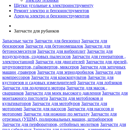
электро техники
Щетки угольные к электроинструменту
Ремонт электро и бензоинструментов
Аренда электро и бензоинструментов
Запчасти для рубанков
Запасные части
Запчасти для бензопил
Запчасти для
бензорезов
Запчасти для бетономешалок
Запчасти для
бетоносмесителя
Запчасти для виброплит
Запчасти для
воздуходувок, содовых пылесосов
Запчасти для генераторов ,
электростанций
Запчасти для двигателей
Запчасти для дрелей,
шуруповертов, гайковертов, миксеров
Запчасти для заточных
машин ,граверов
Запчасти для зернодробилок
Запчасти для
компрессоров
Запчасти для краскопультов
Запчасти для
кусторезов и садовых измельчителей
Запчасти для лобзиков
Запчасти для лодочного мотора
Запчасти для масок ,
сварщиков
Запчасти для моек высокого давления
Запчасти для
монтажного пистолета
Запчасти для мотоблоков и
культиваторов
Запчасти для мотобуров
Запчасти для
мотопомп
Запчасти для насосов
Запчасти для насосов и
мотопомп
Запчасти для ножниц по металлу
Запчасти для
отрезных (УШМ), полировальных машин, штраборезов
Запчасти для перфораторов, отбойных молотков
Запчасти для
пил сабельных
Запчасти для плиткорезов , камнерезов