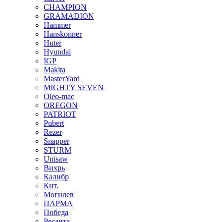
CHAMPION
GRAMADION
Hammer
Hanskonner
Huter
Hyundai
IGP
Makita
MasterYard
MIGHTY SEVEN
Oleo-mac
OREGON
PATRIOT
Pubert
Rezer
Snapper
STURM
Unisaw
Вихрь
Калибр
Кит.
Могилев
ПАРМА
Победа
Ресанта