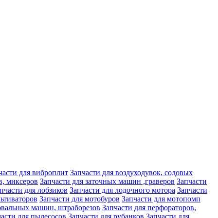
части для виброплит
Запчасти для воздуходувок, содовых
в, миксеров
Запчасти для заточных машин ,граверов
Запчасти
пчасти для лобзиков
Запчасти для лодочного мотора
Запчасти
льтиваторов
Запчасти для мотобуров
Запчасти для мотопомп
овальных машин, штраборезов
Запчасти для перфораторов,
части для пылесосов
Запчасти для рубанков
Запчасти для