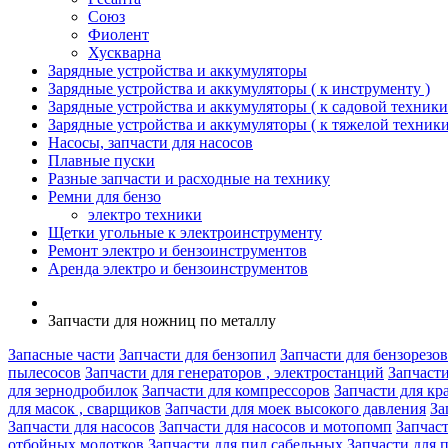
Союз
Фиолент
Хускварна
Зарядные устройства и аккумуляторы
Зарядные устройства и аккумуляторы ( к инструменту )
Зарядные устройства и аккумуляторы ( к садовой техники
Зарядные устройства и аккумуляторы ( к тяжелой техники
Насосы, запчасти для насосов
Плавные пуски
Разные запчасти и расходные на технику
Ремни для бензо
электро техники
Щетки угольные к электроинструменту
Ремонт электро и бензоинструментов
Аренда электро и бензоинструментов
Запчасти для ножниц по металлу
Запасные части
Запчасти для бензопил
Запчасти для бензорезов
пылесосов
Запчасти для генераторов , электростанций
Запчасти
для зернодробилок
Запчасти для компрессоров
Запчасти для кр
для масок , сварщиков
Запчасти для моек высокого давления
За
Запчасти для насосов
Запчасти для насосов и мотопомп
Запчас
отбойных молотков
Запчасти для пил сабельных
Запчасти для 