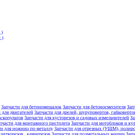
 )
 )
Запчасти для бетономешалок
Запчасти для бетоносмесителя
Зап
 для двигателей
Запчасти для дрелей, шуруповертов, гайковерто
аскопультов
Запчасти для кусторезов и садовых измельчителей
За
пчасти для монтажного пистолета
Запчасти для мотоблоков и ку
ти для ножниц по металлу
Запчасти для отрезных (УШМ), полир
плиткорезов , камнерезов
Запчасти для подметальных машин
Зап